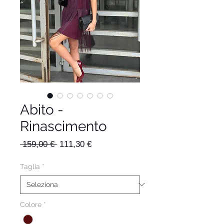
Abito -
Rinascimento
Prezzo
Prezzo
 159,00 € 
111,30 €
regolare
scontato
Taglia
*
Colore
*