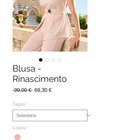
Blusa -
Rinascimento
Prezzo
Prezzo
 99,00 € 
69,30 €
regolare
scontato
Taglia
*
Colore
*