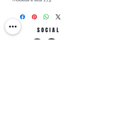
SOCIAL
INDIRIZZO
Just moda SRL
Viale Martiri d'Ungheria, 31,
74013 Ginosa TA
info@justmoda.it
0998294883
Whats App: (+39)
3478133981