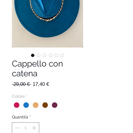
Cappello con
catena
Prezzo
Prezzo
 29,00 € 
17,40 €
regolare
scontato
Colore
*
Quantità
*