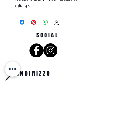
taglia 48.
SOCIAL
INDIRIZZO
Just moda SRL
Viale Martiri d'Ungheria, 31,
74013 Ginosa TA
info@justmoda.it
0998294883
Whats App: (+39)
3478133981