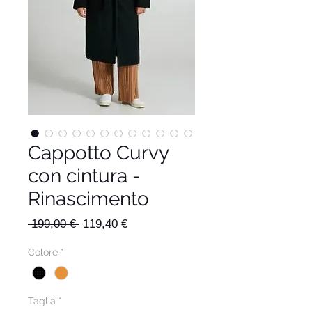
Cappotto Curvy
con cintura -
Rinascimento
Prezzo
Prezzo
 199,00 € 
119,40 €
regolare
scontato
Colore
*
Taglia
*