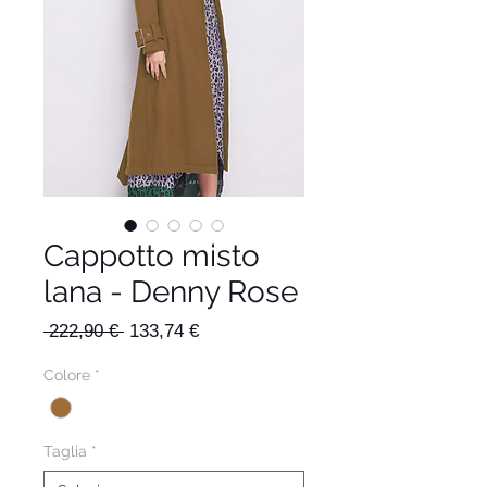
Cappotto misto
lana - Denny Rose
Prezzo
Prezzo
 222,90 € 
133,74 €
regolare
scontato
Colore
*
Taglia
*