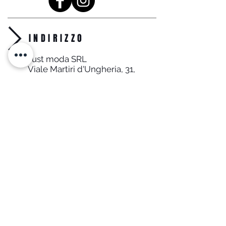
INDIRIZZO
Just moda SRL
Viale Martiri d'Ungheria, 31,
74013 Ginosa TA
info@justmoda.it
0998294883
Whats App: (+39)
3478133981
MAILING LIST