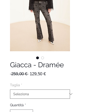
Giacca - Dramée
Prezzo
Prezzo
 259,00 € 
129,50 €
regolare
scontato
Taglia
*
Quantità
*