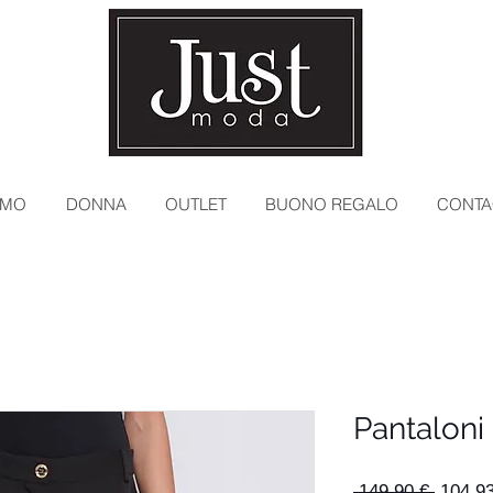
MO
DONNA
OUTLET
BUONO REGALO
CONTA
Pantaloni
Prezzo
 149,90 € 
104,93