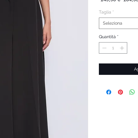
regolar
Taglia
*
Seleziona
Quantità
*
Ag