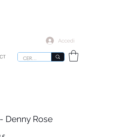
Accedi
CT
 - Denny Rose
Prezzo
 €