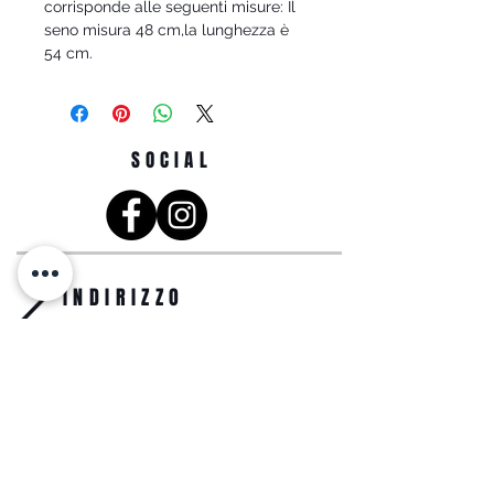
corrisponde alle seguenti misure: Il
seno misura 48 cm,la lunghezza è
54 cm.
SOCIAL
INDIRIZZO
Just moda SRL
Viale Martiri d'Ungheria, 31,
74013 Ginosa TA
info@justmoda.it
0998294883