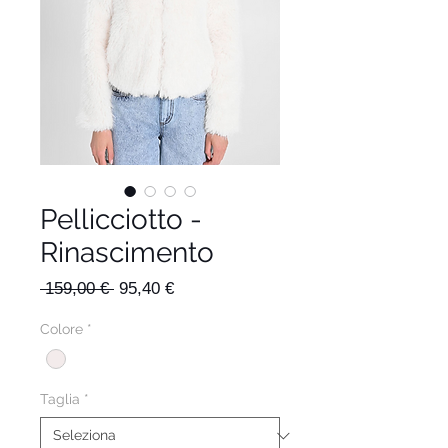
Pellicciotto -
Rinascimento
Prezzo
Prezzo
 159,00 € 
95,40 €
regolare
scontato
Colore
*
Taglia
*