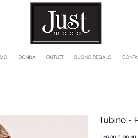
MO
DONNA
OUTLET
BUONO REGALO
CONTA
Tubino - 
Prezzo
 149,00 € 
89,40 