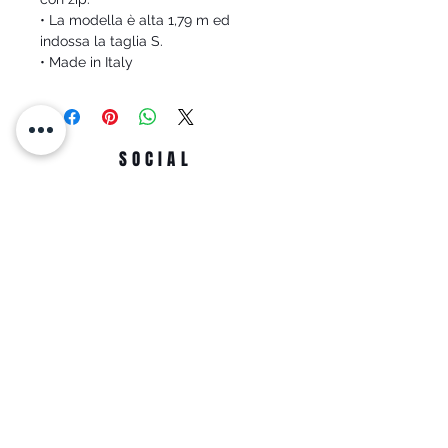
• La modella è alta 1,79 m ed
indossa la taglia S.
• Made in Italy
SOCIAL
INDIRIZZO
Just moda SRL
Viale Martiri d'Ungheria, 31,
74013 Ginosa TA
info@justmoda.it
0998294883