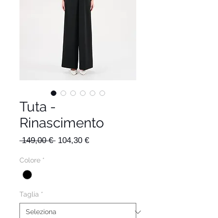
Tuta -
Rinascimento
Prezzo
Prezzo
 149,00 € 
104,30 €
regolare
scontato
Colore
*
Taglia
*